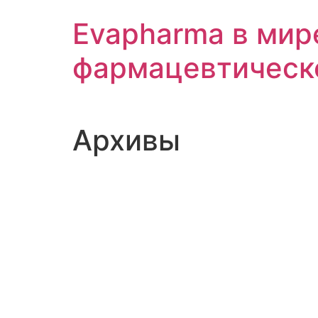
Перейти
Evapharma в мир
к
содержимому
фармацевтическ
Архивы