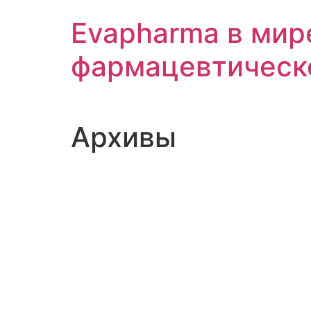
Перейти
Evapharma в мир
к
содержимому
фармацевтическ
Архивы