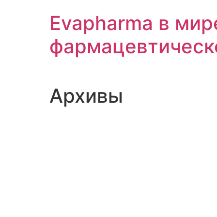
Перейти
Evapharma в мир
к
содержимому
фармацевтическ
Архивы