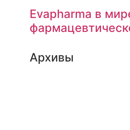
Перейти
Evapharma в мир
к
содержимому
фармацевтическ
Архивы