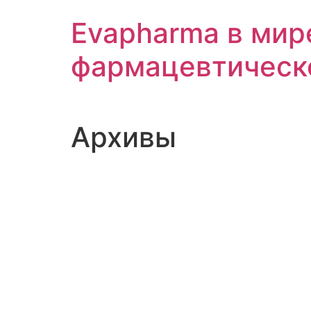
Перейти
Evapharma в мир
к
содержимому
фармацевтическ
Архивы