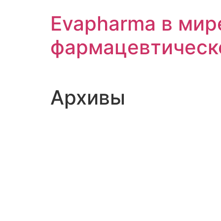
Перейти
Evapharma в мир
к
содержимому
фармацевтическ
Архивы