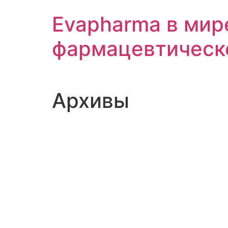
Перейти
Evapharma в мир
к
содержимому
фармацевтическ
Архивы