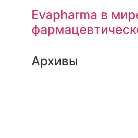
Перейти
Evapharma в мир
к
содержимому
фармацевтическ
Архивы