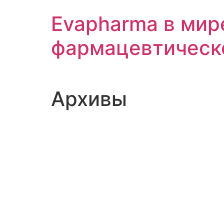
Перейти
Evapharma в мир
к
содержимому
фармацевтическ
Архивы